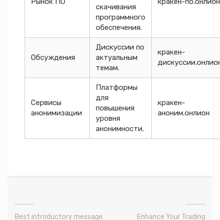
Рынок ПО
кракен-по.онлион
скачивания
программного
обеспечения.
Дискуссии по
кракен-
Обсуждения
актуальным
дискуссии.онлио
темам.
Платформы
для
Сервисы
кракен-
повышения
анонимизации
аноним.онлион
уровня
анонимности.
Best introductory message
Enhance Your Trading