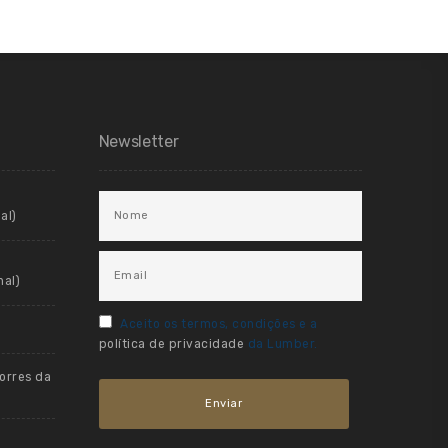
Newsletter
al)
al)
Aceito os termos, condições e a
política de privacidade
da Lumber.
orres da