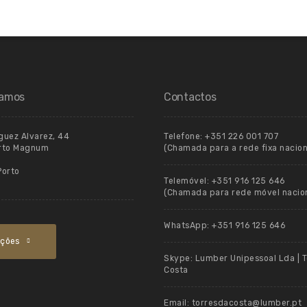
tamos
Contactos
uez Alvarez, 44
Telefone:
+351 226 001 707
orto Magnum
(Chamada para a rede fixa nacion
Porto
Telemóvel:
+351 916 125 646
(Chamada para rede móvel nacion
WhatsApp:
+351 916 125 646
cções
Skype:
Lumber Unipessoal Lda | T
Costa
Email:
torresdacosta@lumber.pt