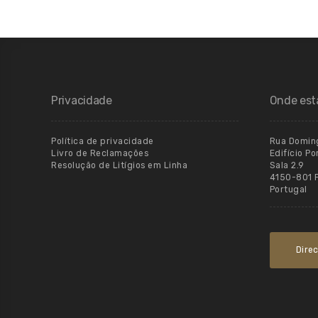
Privacidade
Onde es
Política de privacidade
Rua Doming
Livro de Reclamações
Edifício P
Resolução de Litígios em Linha
Sala 2.9
4150-801 
Portugal
Dire