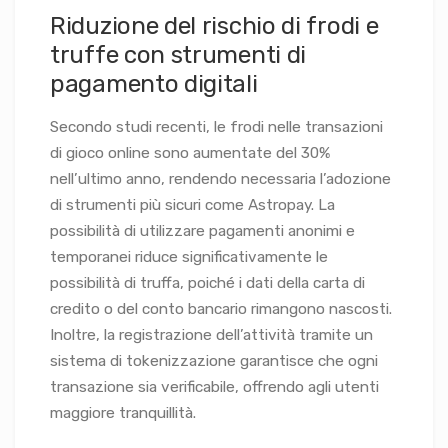
Riduzione del rischio di frodi e
truffe con strumenti di
pagamento digitali
Secondo studi recenti, le frodi nelle transazioni
di gioco online sono aumentate del 30%
nell’ultimo anno, rendendo necessaria l’adozione
di strumenti più sicuri come Astropay. La
possibilità di utilizzare pagamenti anonimi e
temporanei riduce significativamente le
possibilità di truffa, poiché i dati della carta di
credito o del conto bancario rimangono nascosti.
Inoltre, la registrazione dell’attività tramite un
sistema di tokenizzazione garantisce che ogni
transazione sia verificabile, offrendo agli utenti
maggiore tranquillità.