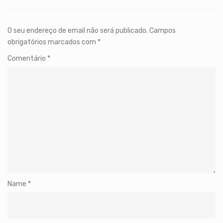
O seu endereço de email não será publicado.
Campos
obrigatórios marcados com
*
Comentário
*
Name
*