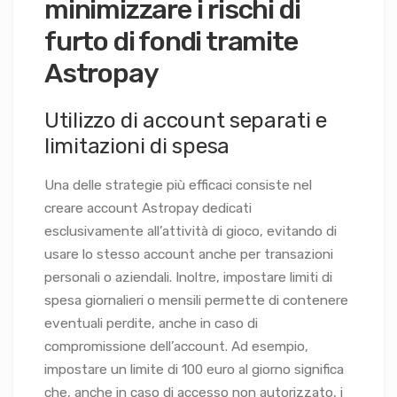
minimizzare i rischi di
furto di fondi tramite
Astropay
Utilizzo di account separati e
limitazioni di spesa
Una delle strategie più efficaci consiste nel
creare account Astropay dedicati
esclusivamente all’attività di gioco, evitando di
usare lo stesso account anche per transazioni
personali o aziendali. Inoltre, impostare limiti di
spesa giornalieri o mensili permette di contenere
eventuali perdite, anche in caso di
compromissione dell’account. Ad esempio,
impostare un limite di 100 euro al giorno significa
che, anche in caso di accesso non autorizzato, i