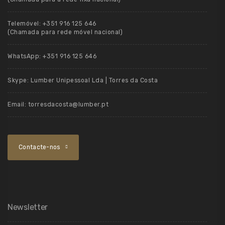
Telemóvel:
+351 916 125 646
(Chamada para rede móvel nacional)
WhatsApp:
+351 916 125 646
Skype:
Lumber Unipessoal Lda | Torres da Costa
Email:
torresdacosta@lumber.pt
Contacte-nos
Newsletter