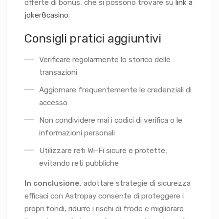
offerte di bonus, che si possono trovare su
link a
joker8casino
.
Consigli pratici aggiuntivi
Verificare regolarmente lo storico delle
transazioni
Aggiornare frequentemente le credenziali di
accesso
Non condividere mai i codici di verifica o le
informazioni personali
Utilizzare reti Wi-Fi sicure e protette,
evitando reti pubbliche
In conclusione,
adottare strategie di sicurezza
efficaci con Astropay consente di proteggere i
propri fondi, ridurre i rischi di frode e migliorare