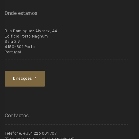
Onde estamos
Rua Dominguez Alvarez, 44
Edifício Porto Magnum
Sala 2.9
4150-801 Porto
Portugal
Direcções
Contactos
Telefone:
+351 226 001 707
(Chamada para a rede fixa nacional)