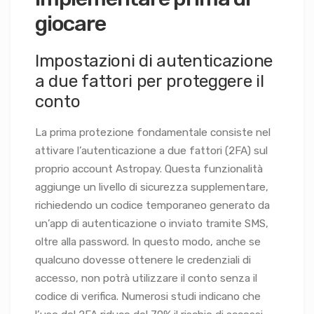
giocare
Impostazioni di autenticazione
a due fattori per proteggere il
conto
La prima protezione fondamentale consiste nel
attivare l’autenticazione a due fattori (2FA) sul
proprio account Astropay. Questa funzionalità
aggiunge un livello di sicurezza supplementare,
richiedendo un codice temporaneo generato da
un’app di autenticazione o inviato tramite SMS,
oltre alla password. In questo modo, anche se
qualcuno dovesse ottenere le credenziali di
accesso, non potrà utilizzare il conto senza il
codice di verifica. Numerosi studi indicano che