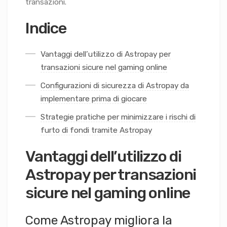
transazioni.
Indice
Vantaggi dell’utilizzo di Astropay per
transazioni sicure nel gaming online
Configurazioni di sicurezza di Astropay da
implementare prima di giocare
Strategie pratiche per minimizzare i rischi di
furto di fondi tramite Astropay
Vantaggi dell’utilizzo di
Astropay per transazioni
sicure nel gaming online
Come Astropay migliora la