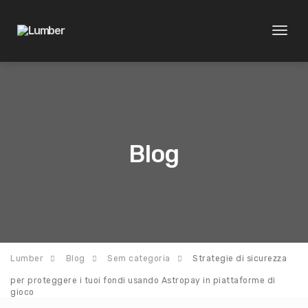
Toggl
naviga
Blog
Lumber
Blog
Sem categoria
Strategie di sicurezza
per proteggere i tuoi fondi usando Astropay in piattaforme di
gioco