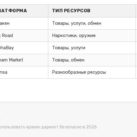
ЛАТФОРМА
ТИП РЕСУРСОВ
акен
Товары, услуги, обмен
lk Road
Наркотики, оружие
phaBay
Товары, услуги
eam Market
Товары, обмен
nsa
Разнообразные ресурсы
спользовать кракен даркнет безопасно в 2026