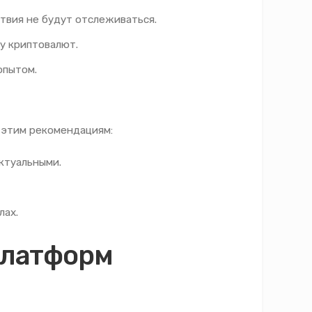
твия не будут отслеживаться.
ну криптовалют.
опытом.
 этим рекомендациям:
ктуальными.
лах.
платформ