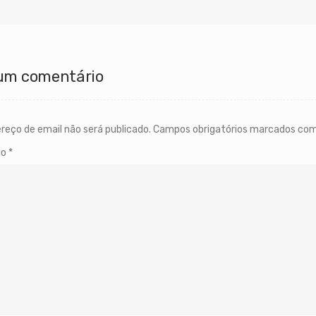
um comentário
reço de email não será publicado.
Campos obrigatórios marcados co
io
*