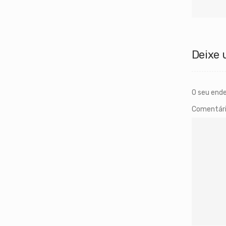
Deixe 
O seu ende
Comentár