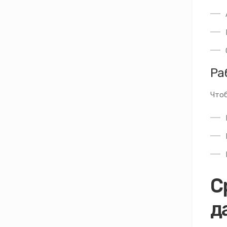
Ра
Чтоб
С
д