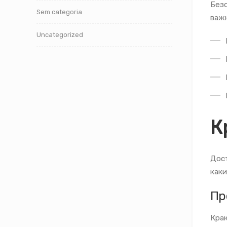
Безо
Sem categoria
важн
Uncategorized
К
Дост
каки
Пр
Крак