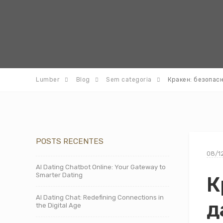
Lumber
Blog
Sem categoria
Кракен: безопас
POSTS RECENTES
08/1
AI Dating Chatbot Online: Your Gateway to
Smarter Dating
К
AI Dating Chat: Redefining Connections in
д
the Digital Age