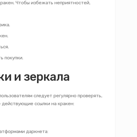
кракен. Чтобы избежать неприятностей,
ика.
кен.
ься.
ь покупки.
ки и зеркала
пользователям следует регулярно проверять,
 действующие ссылки на кракен:
латформами даркнета: