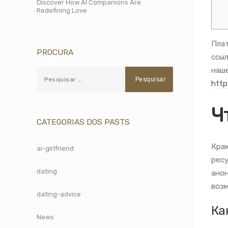
Discover How AI Companions Are
Redefining Love
Плат
PROCURA
ссыл
наше
http
Ч
CATEGORIAS DOS PASTS
Крак
ai-girlfriend
ресу
dating
анон
возм
dating-advice
Ка
News