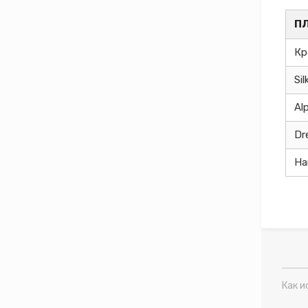
П
Кр
Si
Al
Dr
Ha
Как и