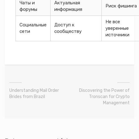
Чаты и
Актуальная
Риск фишинга
форумы
информация
Не все
Социальные
Доступ к
уверенные
сети
сообществу
источники
Understanding Mail Order
Discovering the Power of
Brides from Brazil
Tronscan for Crypto
Management