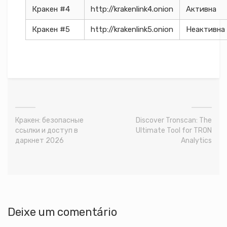
Кракен #4
http://krakenlink4.onion
Активна
Кракен #5
http://krakenlink5.onion
Неактивна
Кракен: безопасные
Discover Tronscan: The
ссылки и доступ в
Ultimate Tool for TRON
даркнет 2026
Analytics
Deixe um comentário