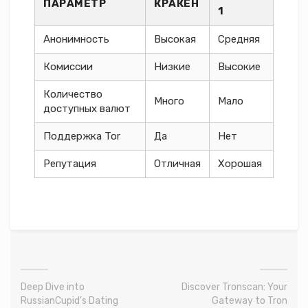
ПАРАМЕТР
КРАКЕН
1
Анонимность
Высокая
Средняя
Комиссии
Низкие
Высокие
Количество
Много
Мало
доступных валют
Поддержка Tor
Да
Нет
Репутация
Отличная
Хорошая
Deep Dive into
Discover Tronscan: Your
RussianCupid’s Dating
Gateway to Tron