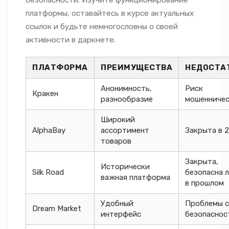
платформы, оставайтесь в курсе актуальных
ссылок и будьте немногословны о своей
активности в даркнете.
ПЛАТФОРМА
ПРЕИМУЩЕСТВА
НЕДОСТА
Анонимность,
Риск
Кракен
разнообразие
мошенниче
Широкий
AlphaBay
ассортимент
Закрыта в 
товаров
Закрыта,
Исторически
Silk Road
безопасна 
важная платформа
в прошлом
Удобный
Проблемы с
Dream Market
интерфейс
безопасно