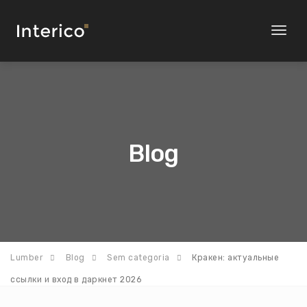
Toggl
naviga
Blog
Lumber
Blog
Sem categoria
Кракен: актуальные
ссылки и вход в даркнет 2026