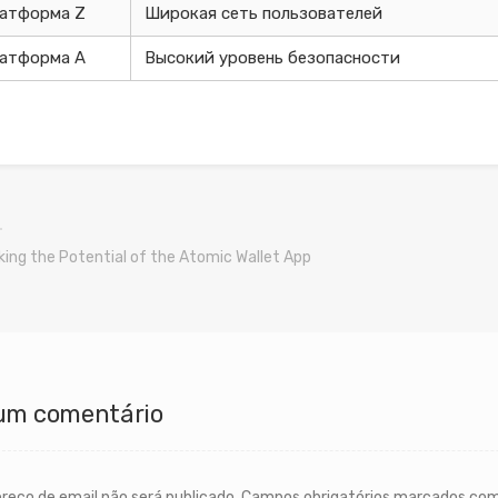
атформа Z
Широкая сеть пользователей
атформа A
Высокий уровень безопасности
king the Potential of the Atomic Wallet App
um comentário
reço de email não será publicado.
Campos obrigatórios marcados co