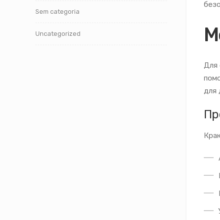
безо
Sem categoria
М
Uncategorized
Для 
помо
для 
Пр
Крак