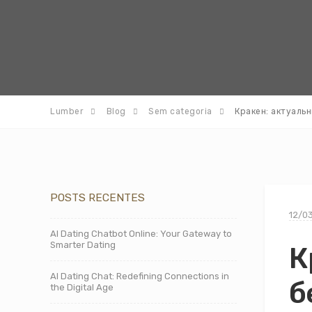
Lumber
Blog
Sem categoria
Кракен: актуаль
POSTS RECENTES
12/0
AI Dating Chatbot Online: Your Gateway to
Smarter Dating
К
AI Dating Chat: Redefining Connections in
б
the Digital Age