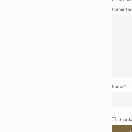
Comentár
Name
*
Guarda