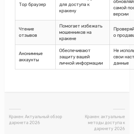
обновляй
Тор браузер
для доступа к
самой по
кракену
версии
Помогает избежать
Чтение
Проверяй
мошенников на
отзывов
о продав
кракене
Обеспечивают
Не испол
Анонимные
защиту вашей
свои нас
аккаунты
личной информации
данные
Кракен: Актуальный обзор
Кракен: актуальные
даркнета 2026
методы доступа к
даркнету 2026